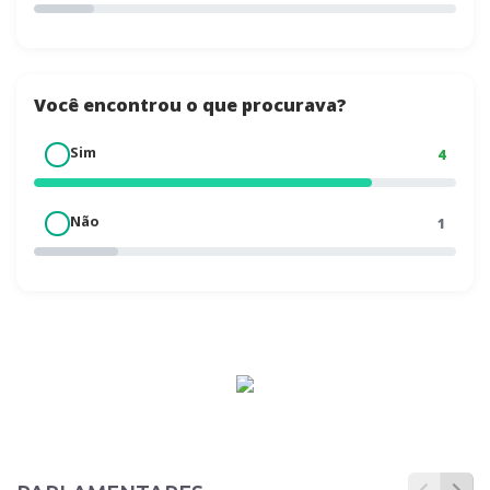
Você encontrou o que procurava?
Sim
✔
4
Não
✖
1