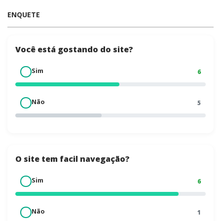
ENQUETE
Você está gostando do site?
Sim
✔
6
Não
✖
5
O site tem facil navegação?
Sim
✔
6
Não
✖
1