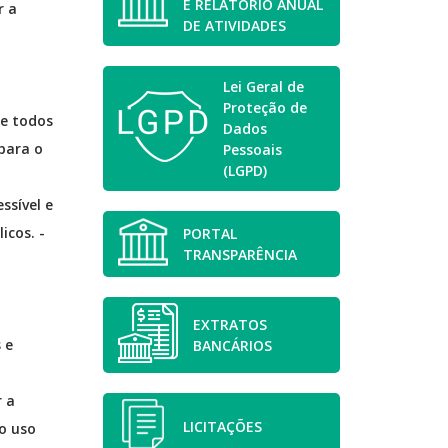
E RELATÓRIO ANUAL
r a
DE ATIVIDADES
Lei Geral de
Proteção de
te todos
Dados
 para o
Pessoais
(LGPD)
ssível e
icos. -
PORTAL
TRANSPARÊNCIA
EXTRATOS
 e
BANCÁRIOS
 a
LICITAÇÕES
no uso