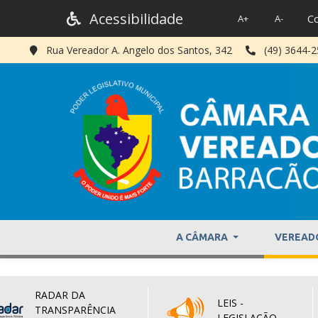
Acessibilidade
Co
A+
A-
Rua Vereador A. Angelo dos Santos, 342
(49) 3644-
A CÂMARA
VEREAD
RADAR DA
LEIS -
TRANSPARÊNCIA
LEGISLAÇÃO