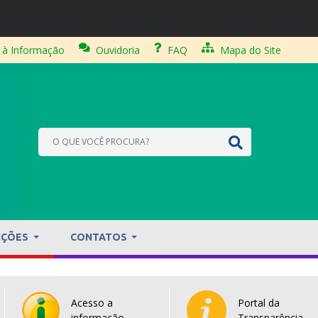
 à Informação
Ouvidoria
FAQ
Mapa do Site
IÇÕES
CONTATOS
Acesso a
Portal da
informação
Transparência