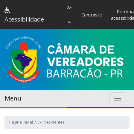
A+
Retorna
Contraste
acessibilid
Acessibilidade
A-
Menu
Página Inicial
Ex Presidentes