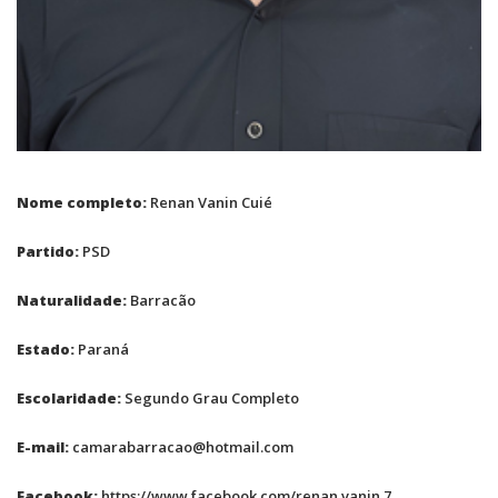
Nome completo:
Renan Vanin Cuié
Partido:
PSD
Naturalidade:
Barracão
Estado:
Paraná
Escolaridade:
Segundo Grau Completo
E-mail:
camarabarracao@hotmail.com
Facebook:
https://www.facebook.com/renan.vanin.7