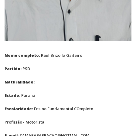
Nome completo:
Raul Brizolla Gaiteiro
Partido:
PSD
Naturalidade:
Estado:
Paraná
Escolaridade:
Ensino Fundamental COmpleto
Profissão - Motorista
E-mail:
CAMARABARRACAO@HOTMAIL.COM