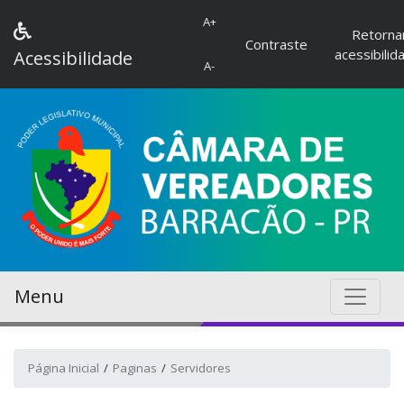
A+
Retorna
Contraste
acessibilid
Acessibilidade
A-
Menu
Página Inicial
Paginas
Servidores