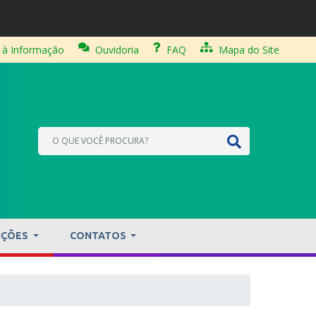
 à Informação
Ouvidoria
FAQ
Mapa do Site
IÇÕES
CONTATOS