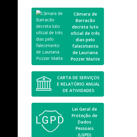
Câmara de
Barracão
decreta luto
oficial de três
dias pelo
falecimento
de Lauriana
Pozzer Matte
CARTA DE SERVIÇOS
E RELATÓRIO ANUAL
DE ATIVIDADES
Lei Geral de
Proteção de
Dados
Pessoais
(LGPD)