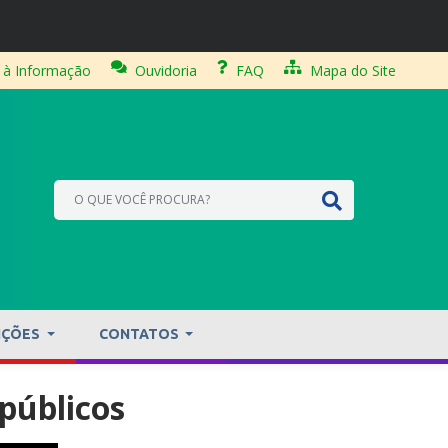
 à Informação
Ouvidoria
FAQ
Mapa do Site
IÇÕES
CONTATOS
públicos