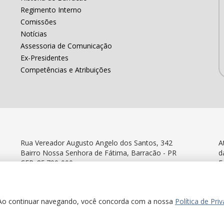
Regimento Interno
Comissões
Notícias
Assessoria de Comunicação
Ex-Presidentes
Competências e Atribuições
Rua Vereador Augusto Angelo dos Santos, 342
A
Bairro Nossa Senhora de Fátima, Barracão - PR
d
CEP: 85.700-000
F
acão - Paraná © 2022 Todos os Direitos Reservados
e. Ao continuar navegando, você concorda com a nossa
Política de Pri