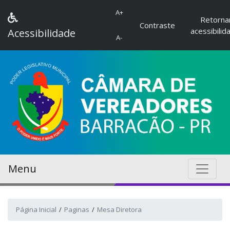
A+
Retorna
Contraste
acessibilid
Acessibilidade
A-
Menu
Página Inicial
Paginas
Mesa Diretora