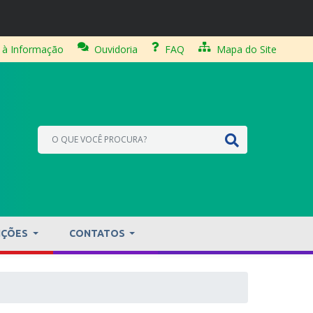
 à Informação
Ouvidoria
FAQ
Mapa do Site
IÇÕES
CONTATOS