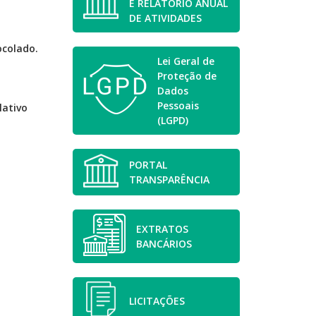
E RELATÓRIO ANUAL
DE ATIVIDADES
ocolado.
Lei Geral de
Proteção de
Dados
Pessoais
lativo
(LGPD)
PORTAL
TRANSPARÊNCIA
EXTRATOS
BANCÁRIOS
LICITAÇÕES