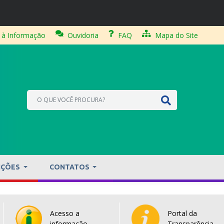
 à Informação
Ouvidoria
FAQ
Mapa do Site
IÇÕES
CONTATOS
Acesso a
Portal da
informação
Transparência