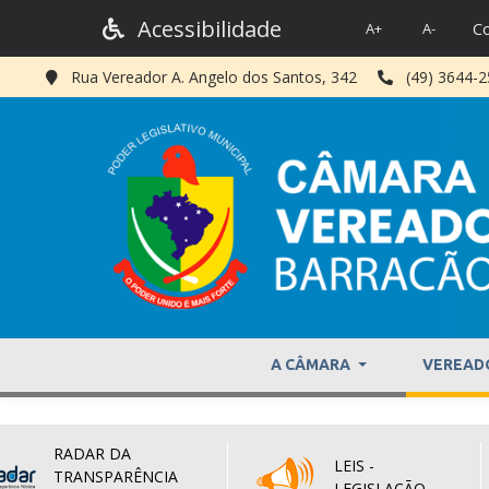
Acessibilidade
Co
A+
A-
Rua Vereador A. Angelo dos Santos, 342
(49) 3644-
A CÂMARA
VEREAD
RADAR DA
LEIS -
TRANSPARÊNCIA
LEGISLAÇÃO