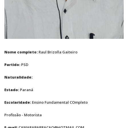
Nome completo:
Raul Brizolla Gaiteiro
Partido:
PSD
Naturalidade:
Estado:
Paraná
Escolaridade:
Ensino Fundamental COmpleto
Profissão - Motorista
E-mail:
CAMARABARRACAO@HOTMAIL.COM