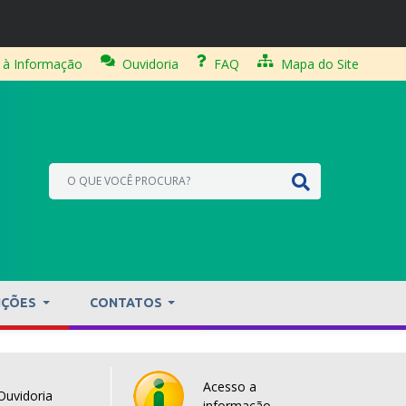
 à Informação
Ouvidoria
FAQ
Mapa do Site
IÇÕES
CONTATOS
Acesso a
Ouvidoria
informação