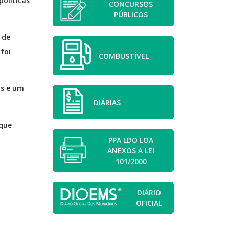
políticas
CONCURSOS
PÚBLICOS
 de
foi
COMBUSTÍVEL
us e um
DIÁRIAS
 que
PPA LDO LOA
ANEXOS A LEI
101/2000
DIÁRIO
OFICIAL