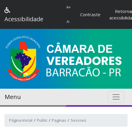
A+
Retorna
Contraste
acessibilid
Acessibilidade
A-
Menu
Página Inicial
Public
Paginas
Sessoes